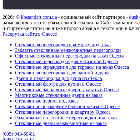
2026г ©
kbstandart.com.ua
- официальный сайт партнеров -
dush
размещения в тексте обязательной ссылки на Сайт компании
ww
цитируемые статьи не ниже второго абзаца в тексте или в кач
Раскрутка сайта в Одессе
Стеклянная перегородка в комнату под заказ
Заказать стеклянные межкомнатные перегородки
Офисные стеклянные перегородки на заказ Одесса
Стеклянные перегородки для магазинов Одесса
Стеклянные ограждения для террасы на заказ Одесса
Стеклянная перегородка для ванной и душа
Двери и перегородка для душа из стекла
Стеклянный фартук для кухни в Одессе
Стеклянные распашные двери заказать в Одессе
Маятниковые стеклянные двери на заказ
Стеклянные перила под заказ
Стеклянное ограждение балкона заказать Одессе
Стеклянные перегородки в квартиру Одесса
Раздвижные стеклянные перегородки под заказ
Стеклянные двери межкомнатные на заказ
(095) 943-59-81
(098) 720-52-91