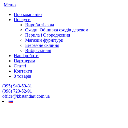
Меню
Про компанію
Послуги
Вироби зі скла
Сходи. Обшивка сходів деревом
Перила і Огородження
Магазин фурнітури
Безрамне скління
Вибір скіналі
Наші роботи
Партнерам
Статті
Контакти
0 товарів
(095) 943-59-81
(098) 720-52-91
office@kbstandart.com.ua