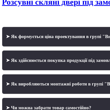
Розсувні скляні двері під за
➤ Як формується ціна проектування в групі "Ви
➤ Як здійснюється покупка продукції під замов
➤ Як виробляються монтажні роботи в групі "В
➤ Чи можна забрати товар самостійно?