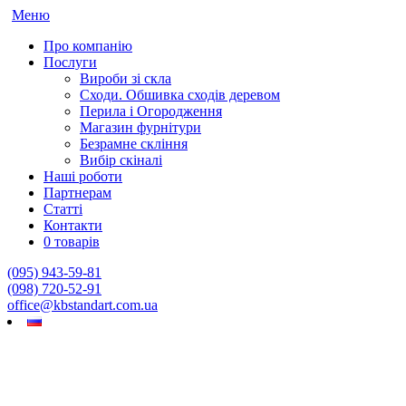
Меню
Про компанію
Послуги
Вироби зі скла
Сходи. Обшивка сходів деревом
Перила і Огородження
Магазин фурнітури
Безрамне скління
Вибір скіналі
Наші роботи
Партнерам
Статті
Контакти
0 товарів
(095) 943-59-81
(098) 720-52-91
office@kbstandart.com.ua